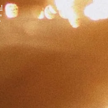
l
e
o